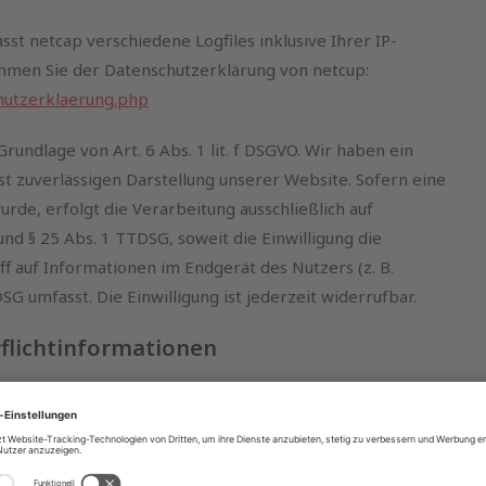
st netcap verschiedene Logfiles inklusive Ihrer IP-
hmen Sie der Datenschutzerklärung von netcup:
hutzerklaerung.php
undlage von Art. 6 Abs. 1 lit. f DSGVO. Wir haben ein
st zuverlässigen Darstellung unserer Website. Sofern eine
rde, erfolgt die Verarbeitung ausschließlich auf
und § 25 Abs. 1 TTDSG, soweit die Einwilligung die
f auf Informationen im Endgerät des Nutzers (z. B.
G umfasst. Die Einwilligung ist jederzeit widerrufbar.
Pflichtinformationen
Schutz Ihrer persönlichen Daten sehr ernst. Wir
n vertraulich und entsprechend den gesetzlichen