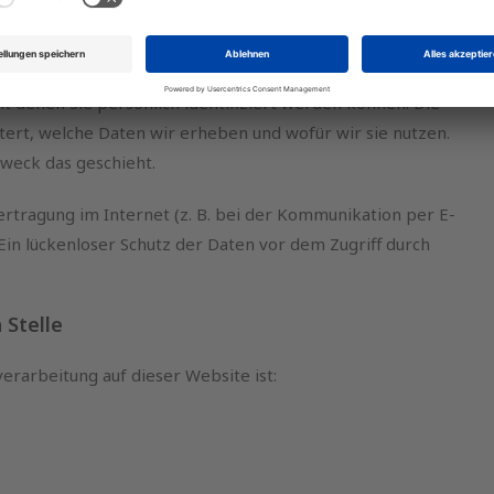
atenschutzerklärung.
den verschiedene personenbezogene Daten erhoben.
 denen Sie persönlich identifiziert werden können. Die
tert, welche Daten wir erheben und wofür wir sie nutzen.
Zweck das geschieht.
ertragung im Internet (z. B. bei der Kommunikation per E-
Ein lückenloser Schutz der Daten vor dem Zugriff durch
 Stelle
verarbeitung auf dieser Website ist: