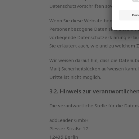
Datenschutzvorschriften sowie dieser D
Wenn Sie diese Website benutzen, wer
Personenbezogene Daten sind Daten, mit
vorliegende Datenschutzerklärung erläu
Sie erläutert auch, wie und zu welchem 
Wir weisen darauf hin, dass die Datenüb
Mail) Sicherheitslücken aufweisen kann. 
Dritte ist nicht möglich.
3.2. Hinweis zur verantwortlichen
Die verantwortliche Stelle für die Daten
addLeader GmbH
Plesser Straße 12
12435 Berlin