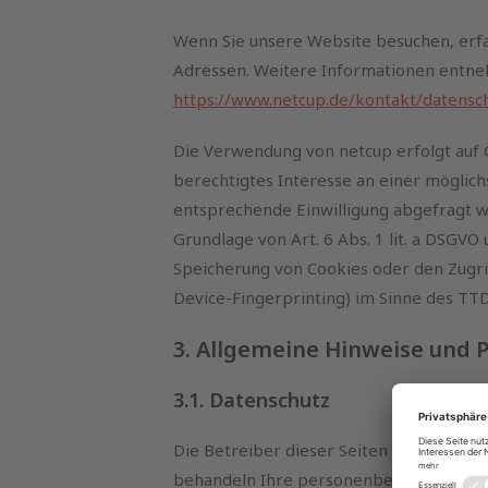
Wenn Sie unsere Website besuchen, erfas
Adressen. Weitere Informationen entne
https://www.netcup.de/kontakt/datensc
Die Verwendung von netcup erfolgt auf Gr
berechtigtes Interesse an einer möglich
entsprechende Einwilligung abgefragt wu
Grundlage von Art. 6 Abs. 1 lit. a DSGVO 
Speicherung von Cookies oder den Zugrif
Device-Fingerprinting) im Sinne des TTDS
3. Allgemeine Hinweise und 
3.1. Datenschutz
Die Betreiber dieser Seiten nehmen den 
behandeln Ihre personenbezogenen Date